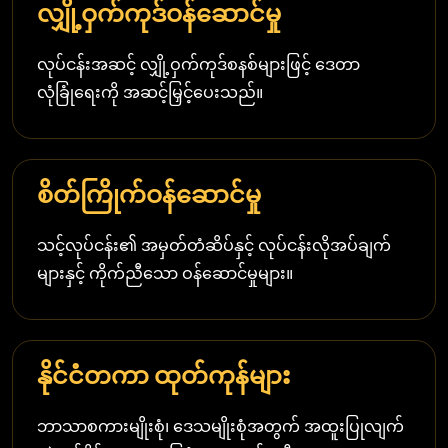
လျှို့ဝှက်ကုဒ်ဝန်ဆောင်မှု
လုပ်ငန်းအဆင့် လျှို့ဝှက်ကုဒ်စနစ်များဖြင့် ဒေတာ
လုံခြုံရေးကို အဆင့်မြှင့်ပေးသည်။
စိတ်ကြိုက်ဝန်ဆောင်မှု
သင့်လုပ်ငန်း၏ အမှတ်တံဆိပ်နှင့် လုပ်ငန်းလိုအပ်ချက်
များနှင့် ကိုက်ညီသော ဝန်ဆောင်မှုများ။
နိုင်ငံတကာ ထုတ်ကုန်များ
ဘာသာစကားမျိုးစုံ၊ ဒေသမျိုးစုံအတွက် အထူးပြုလျက်