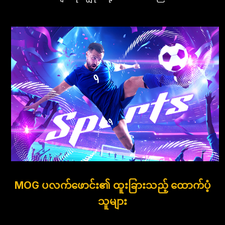
MOG ပလက်ဖောင်း၏ ထူးခြားသည့် ထောက်ပံ့
သူများ