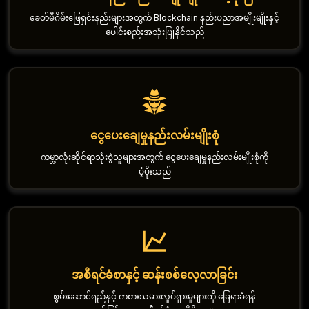
ခေတ်မီဂိမ်းဖြေရှင်းနည်းများအတွက် Blockchain နည်းပညာအမျိုးမျိုးနှင့်
ပေါင်းစည်းအသုံးပြုနိုင်သည်
ငွေပေးချေမှုနည်းလမ်းမျိုးစုံ
ကမ္ဘာလုံးဆိုင်ရာသုံးစွဲသူများအတွက် ငွေပေးချေမှုနည်းလမ်းမျိုးစုံကို
ပံ့ပိုးသည်
အစီရင်ခံစာနှင့် ဆန်းစစ်လေ့လာခြင်း
စွမ်းဆောင်ရည်နှင့် ကစားသမားလှုပ်ရှားမှုများကို ခြေရာခံရန်