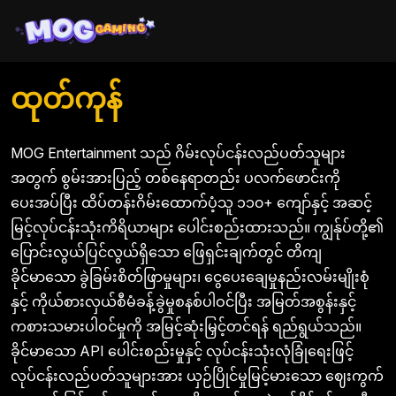
ထုတ်ကုန်
MOG Entertainment သည် ဂိမ်းလုပ်ငန်းလည်ပတ်သူများ
အတွက် စွမ်းအားပြည့် တစ်နေရာတည်း ပလက်ဖောင်းကို
ပေးအပ်ပြီး ထိပ်တန်းဂိမ်းထောက်ပံ့သူ ၁၁၀+ ကျော်နှင့် အဆင့်
မြင့်လုပ်ငန်းသုံးကိရိယာများ ပေါင်းစည်းထားသည်။ ကျွန်ုပ်တို့၏
ပြောင်းလွယ်ပြင်လွယ်ရှိသော ဖြေရှင်းချက်တွင် တိကျ
ခိုင်မာသော ခွဲခြမ်းစိတ်ဖြာမှုများ၊ ငွေပေးချေမှုနည်းလမ်းမျိုးစုံ
နှင့် ကိုယ်စားလှယ်စီမံခန့်ခွဲမှုစနစ်ပါဝင်ပြီး အမြတ်အစွန်းနှင့်
ကစားသမားပါဝင်မှုကို အမြင့်ဆုံးမြှင့်တင်ရန် ရည်ရွယ်သည်။
ခိုင်မာသော API ပေါင်းစည်းမှုနှင့် လုပ်ငန်းသုံးလုံခြုံရေးဖြင့်
လုပ်ငန်းလည်ပတ်သူများအား ယှဉ်ပြိုင်မှုမြင့်မားသော ဈေးကွက်