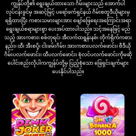
ကျွန်ုပ်တို့၏ ရွေးချယ်ထားသော ဂိမ်းများသည် အောက်ပါ
လုပ်ငန်းခွင်မှ အဆင့်မြင့် ပရော်ဖက်ရှင်နယ် ဂိမ်းစတူဒီယိုများမှ
ရရှိထားပြီး ကစားသမားများအား ဖျော်ဖြေရေးအကြောင်းအရာ
ရွေးချယ်စရာများစွာ ပေးအပ်ထားပါသည်။ သင့်အနေဖြင့် မည်
သည့် အားကစား၊ စစ်တုရင်၊ အီလက်ထရွန်းနစ်၊ တိုက်ရိုက်ကစား
နည်း၊ ထီ၊ အီးစပို့၊ ငါးဖမ်းဂိမ်း၊ အားကစားပလက်ဖောင်း၊ ဗီဒီယို
ဂိမ်းပလက်ဖောင်း၊ ထီပလက်ဖောင်း၊ စုံလင်ပလက်ဖောင်းကိုမဆို
ပေါင်းစည်းလိုပါကကျွန်ုပ်တို့မှ ပြည့်စုံသော ဖြေရှင်းချက်များ
ပေးနိုင်ပါသည်။