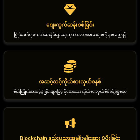
စျေးကွက်ဆန်းစစ်ခြင်း
ပြိုင်ဘက်များထက်စောနိုင်ရန် စျေးကွက်အလားအလာများကို နားလည်ရန်
အဆင့်ဆင့်ကိုယ်စားလှယ်စနစ်
စိတ်ကြိုက်အဆင့်ခွဲခြင်းများဖြင့် ခိုင်မာသော ကိုယ်စားလှယ်စီမံခန့်ခွဲမှုစနစ်
Blockchain နည်းပညာအမျိုးမျိုးအား ပံ့ပိုးခြင်း