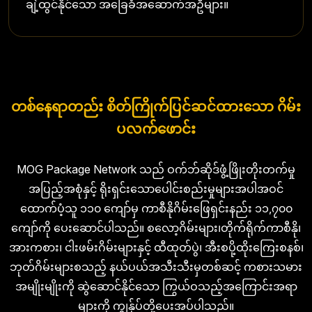
ချဲ့ထွင်နိုင်သော အခြေခံအဆောက်အဦများ။
တစ်နေရာတည်း စိတ်ကြိုက်ပြင်ဆင်ထားသော ဂိမ်း
ပလက်ဖောင်း
MOG Package Network သည် ဝက်ဘ်ဆိုဒ်ဖွံ့ဖြိုးတိုးတက်မှု
အပြည့်အစုံနှင့် ရိုးရှင်းသောပေါင်းစည်းမှုများအပါအဝင်
ထောက်ပံ့သူ ၁၁၀ ကျော်မှ ကာစီနိုဂိမ်းဖြေရှင်းနည်း ၁၁,၇၀၀
ကျော်ကို ပေးဆောင်ပါသည်။ စလော့ဂိမ်းများ၊တိုက်ရိုက်ကာစီနို၊
အားကစား၊ ငါးဖမ်းဂိမ်းများနှင့် ထီထုတ်ပွဲ၊ အီးစပို့ထိုးကြေးစနစ်၊
ဘုတ်ဂိမ်းများစသည့် နယ်ပယ်အသီးသီးမှတစ်ဆင့် ကစားသမား
အမျိုးမျိုးကို ဆွဲဆောင်နိုင်သော ကြွယ်ဝသည့်အကြောင်းအရာ
များကို ကျွန်ုပ်တို့ပေးအပ်ပါသည်။