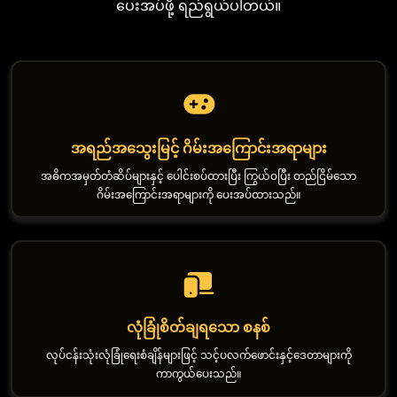
ပေးအပ်ဖို့ ရည်ရွယ်ပါတယ်။
အရည်အသွေးမြင့် ဂိမ်းအကြောင်းအရာများ
အဓိကအမှတ်တံဆိပ်များနှင့် ပေါင်းစပ်ထားပြီး ကြွယ်ဝပြီး တည်ငြိမ်သော
ဂိမ်းအကြောင်းအရာများကို ပေးအပ်ထားသည်။
လုံခြုံစိတ်ချရသော စနစ်
လုပ်ငန်းသုံးလုံခြုံရေးစံချိန်များဖြင့် သင့်ပလက်ဖောင်းနှင့်ဒေတာများကို
ကာကွယ်ပေးသည်။