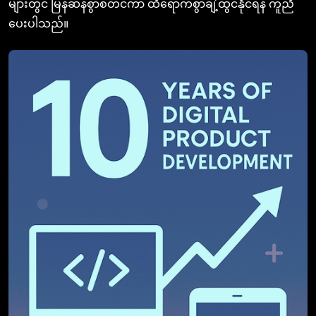
များတွင် မြန်ဆန်စွာစတင်ကာ ထိရောက်စွာချဲ့ထွင်နိုင်ရန် ကူညီ
ပေးပါသည်။