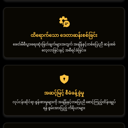
ထိရောက်သော ဒေတာဆန်းစစ်ခြင်း
ခေတ်မီစီးပွားရေးဆုံးဖြတ်ချက်များအတွက် အချိန်နှင့်တစ်ပြေးညီ ဆန်းစစ်
လေ့လာခြင်းနှင့် အစီရင်ခံခြင်း။
အဆင့်မြင့် စီမံခန့်ခွဲမှု
လုပ်ငန်းဆိုင်ရာ စွန်းစားမှုများကို အချိန်နှင့်တပြေးညီ စောင့်ကြည့်ထိန်းချုပ်
ရန် စွမ်းအားပြည့် ကိရိယာများ