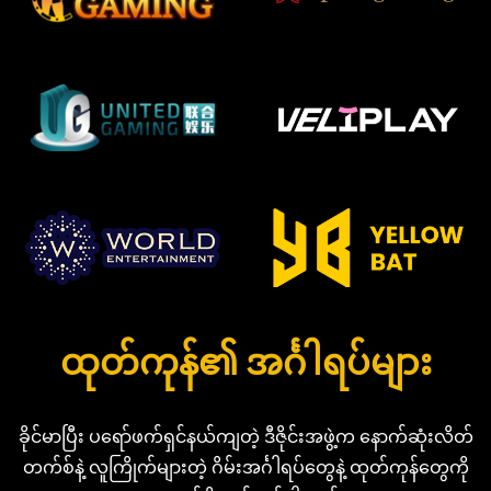
ထုတ်ကုန်၏ အင်္ဂါရပ်များ
ခိုင်မာပြီး ပရော်ဖက်ရှင်နယ်ကျတဲ့ ဒီဇိုင်းအဖွဲ့က နောက်ဆုံးလိတ်
တက်စ်နဲ့ လူကြိုက်များတဲ့ ဂိမ်းအင်္ဂါရပ်တွေနဲ့ ထုတ်ကုန်တွေကို