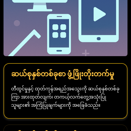
ဆယ်စုနှစ်တစ်ခုစာ ဖွံ့ဖြိုးတိုးတက်မှု
တီထွင်မှုနှင့် ထုတ်ကုန်အရည်အသွေးကို ဆယ်စုနှစ်တစ်ခု
ကြာ အားထုတ်လျက်၊ တကယ့်လက်တွေ့အသုံးပြု
သူများ၏ အကြံပြုချက်များကို အခြေခံသည်။