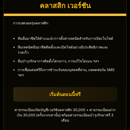
คลาสสิก เวอร์ชัน
การแสดงผลรุ่นคลาสสิก:
ทีมมืออาชีพให้คำแนะนำการตั้งค่าเทคนิคสำหรับการเปิดเว็บไซต์
ทีมเทคนิคมืออาชีพติดตั้งและเปิดไซต์อย่างมีประสิทธิภาพและ
รวดเร็ว
ทีมบำรุงรักษาการติดตั้งโครงการ, การแก้ไขโดเมน ฯลฯ
การเชื่อมต่อฟรีถึงการชำระเงินของบุคคลที่สาม, แพลตฟอร์ม SMS
ฯลฯ
เริ่มต้นตอนนี้ฟรี
ค่าธรรมเนียมเปิดบัญชีเวอร์ชันคลาสสิก 30,000 + ค่าธรรมเนียมฝาก
เงิน 30,000 (ครั้งแรกเท่านั้น) พร้อมค่าธรรมเนียมบำรุงรักษาฟรี 3
เดือน