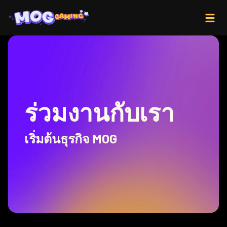
ร่วมงานกับเรา
เริ่มต้นธุรกิจ MOG