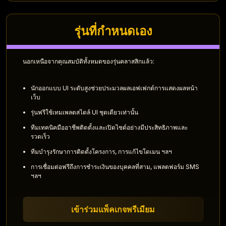
รุ่นที่กำหนดเอง
นอกเหนือจากคุณสมบัติทั้งหมดของรุ่นคลาสสิกแล้ว:
นักออกแบบ UI ระดับสูงช่วยประมวลผลเอฟเฟกต์การแสดงผลหน้า
เว็บ
รุ่นฟรีใช้เทมเพลตสไตล์ UI ชุดเดียวเท่านั้น
ทีมเทคนิคมืออาชีพติดตั้งและเปิดไซต์อย่างมีประสิทธิภาพและ
รวดเร็ว
ทีมบำรุงรักษาการติดตั้งโครงการ, การแก้ไขโดเมน ฯลฯ
การเชื่อมต่อฟรีถึงการชำระเงินของบุคคลที่สาม, แพลตฟอร์ม SMS
ฯลฯ
เข้าร่วมแพ็คเกจพรีเมียม